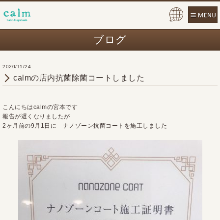
Pow
ered
ブログ
by
2020/11/24
calmの店内抗菌除菌コートしました
こんにちはcalmの宮本です
報告が遅くなりましたが
2ヶ月前の9月1日に ナノゾーン抗菌コートを施工しました