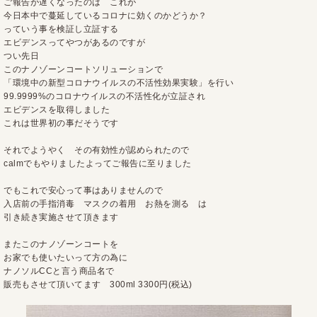
ご報告が遅くなったのは これが
今日本中で蔓延しているコロナに効くのかどうか？
っていう事を検証し立証する
エビデンスってやつがあるのですが
つい先日
このナノゾーンコートソリューションで
「環境中の新型コロナウイルスの不活性効果実験」を行い
99.9999%のコロナウイルスの不活性化が立証され
エビデンスを取得しました
これは世界初の事だそうです
それでようやく その有効性が認められたので
calmでもやりましたよってご報告に至りました
でもこれで安心って事はありませんので
入店前の手指消毒 マスクの着用 お熱を測る は
引き続き実施させて頂きます
またこのナノゾーンコートを
お家でも使いたいって方の為に
ナノソルCCと言う商品名で
販売もさせて頂いてます 300ml 3300円(税込)