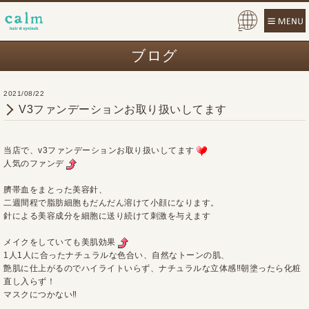
Pow
ered
ブログ
by
2021/08/22
V3ファンデーションお取り扱いしてます
当店で、v3ファンデーションお取り扱いしてます
人気のファンデ
臍帯血をまとった美容針、
二週間程で脂肪細胞もだんだん溶けて小顔になります。
針による美容成分を細胞に送り続けて刺激を与えます
メイクをしていても美肌効果
1人1人に合ったナチュラルな色合い、自然なトーンの肌、
艶肌に仕上がるのでハイライトいらず、ナチュラルな立体感‼︎朝塗ったら化粧
直し入らず！
マスクにつかない‼︎