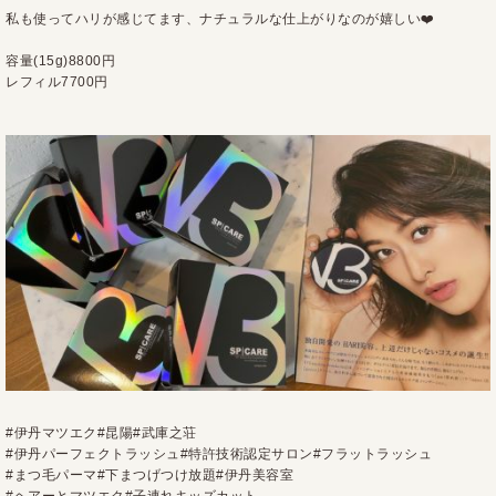
私も使ってハリが感じてます、ナチュラルな仕上がりなのが嬉しい❤️
容量(15g)8800円
レフィル7700円
#
伊丹マツエク
#
昆陽
#
武庫之荘
#
伊丹パーフェクトラッシュ
#
特許技術認定サロン
#
フラットラッシュ
#
まつ毛パーマ
#
下まつげつけ放題
#
伊丹美容室