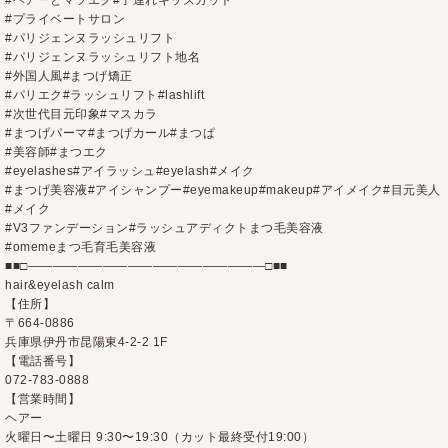
#
ヘアーとマツエク
#
子連れキッズカット
#
プライベートサロン
#
パリジェンヌラッシュリフト
#
パリジェンヌラッシュリフト地名
#
外国人風
#
まつげ矯正
#
パリエク
#
ラッシュリフト
#lashlift
#
次世代目元印象
#
マスカラ
#
まつげパーマ
#
まつげカール
#
まつぱ
#
美容師
#
まつエク
#eyelashes#
アイラッシュ
#eyelash#
メイク
#
まつげ美容液
#
アイシャンプー
#eyemakeup#makeup#
アイメイク
#
目元美人
#
メイク
#V3ファンデーション#ラッシュアディクトまつ毛美容液
#omemeまつ毛育毛美容液
■■□―――――――――――――――――――□■■
hair&eyelash calm
【住所】
〒664-0886
兵庫県伊丹市昆陽東4-2-2 1F
【電話番号】
072-783-0888
【営業時間】
ヘアー
火曜日〜土曜日 9:30〜19:30（カット最終受付19:00）