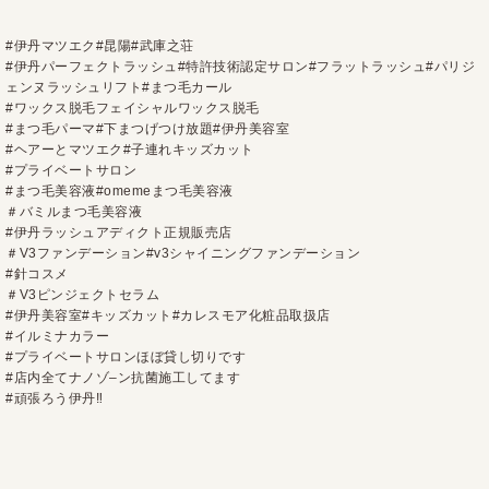
#
伊丹マツエク
#
昆陽
#
武庫之荘
#
伊丹パーフェクトラッシュ
#
特許技術認定サロン
#
フラットラッシュ
#
パリジ
ェンヌラッシュリフト
#
まつ毛カール
#
ワックス脱毛フェイシャルワックス脱毛
#
まつ毛パーマ
#
下まつげつけ放題
#
伊丹美容室
#
ヘアーとマツエク
#
子連れキッズカット
#
プライベートサロン
#
まつ毛美容液
#omeme
まつ毛美容液
＃バミルまつ毛美容液
#
伊丹ラッシュアディクト正規販売店
＃
V3
ファンデーション
#v3
シャイニングファンデーション
#
針コスメ
＃
V3
ピンジェクトセラム
#
伊丹美容室
#
キッズカット
#
カレスモア化粧品取扱店
#
イルミナカラー
#
プライベートサロンほぼ貸し切りです
#
店内全てナノゾ
–
ン抗菌施工してます
#
頑張ろう伊丹
‼︎